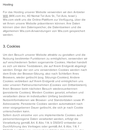
Hosting
Für das Hosting unserer Website verwenden wir den Anbieter
WIX
(WIX.com Inc, 40 Nemal Tel Aviv St., Tel Aviv, Israel ).
Wix.com stellt uns die Online-Plattform zur Verfügung, über die
wir Ihnen unsere Website präsentieren können. Ihre Daten
können über den Datenspeicher, die Datenbanken und die
allgemeinen Wix.com-Anwendungen von Wix.com gespeichert
werden.
3. Cookies
Um den Besuch unserer Website attraktiv zu gestalten und die
Nutzung bestimmter Funktionen zu ermöglichen, verwenden wir
auf verschiedenen Seiten sogenannte Cookies. Hierbei handelt
es sich um kleine Textdateien, die auf Ihrem Endgerät abgelegt
werden. Einige der von uns verwendeten Cookies werden nach
dem Ende der Browser-Sitzung, also nach Schließen Ihres
Browsers, wieder gelöscht (sog. Sitzungs-Cookies). Andere
Cookies verbleiben auf Ihrem Endgerät und ermöglichen uns
oder unseren Partnerunternehmen (Cookies von Drittanbietern),
Ihren Browser beim nächsten Besuch wiederzuerkennen
(persistente Cookies). Werden Cookies gesetzt, erheben und
verarbeiten diese im individuellen Umfang bestimmte
Nutzerinformationen wie Browser- und Standortdaten sowie IP-
Adresswerte. Persistente Cookies werden automatisiert nach
einer vorgegebenen Dauer gelöscht, die sich je nach Cookie
unterscheiden kann.
Sofern durch einzelne von uns implementierte Cookies auch
personenbezogene Daten verarbeitet werden, erfolgt die
Verarbeitung gemäß Art. 6 Abs. 1 lit. b DSGVO entweder zur
Durchführung des Vertrages oder gemäß Art. 6 Abs. 1 lit. f