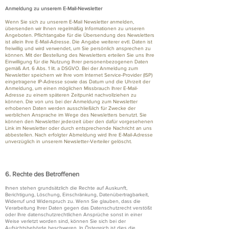
Anmeldung zu unserem E-Mail-Newsletter
Wenn Sie sich zu unserem E-Mail Newsletter anmelden,
übersenden wir Ihnen regelmäßig Informationen zu unseren
Angeboten. Pflichtangabe für die Übersendung des Newsletters
ist allein Ihre E-Mail-Adresse. Die Angabe weiterer evtl. Daten ist
freiwillig und wird verwendet, um Sie persönlich ansprechen zu
können. Mit der Bestellung des Newsletters erteilen Sie uns Ihre
Einwilligung für die Nutzung Ihrer personenbezogenen Daten
gemäß Art. 6 Abs. 1 lit. a DSGVO. Bei der Anmeldung zum
Newsletter speichern wir Ihre vom Internet Service-Provider (ISP)
eingetragene IP-Adresse sowie das Datum und die Uhrzeit der
Anmeldung, um einen möglichen Missbrauch Ihrer E-Mail-
Adresse zu einem späteren Zeitpunkt nachvollziehen zu
können. Die von uns bei der Anmeldung zum Newsletter
erhobenen Daten werden ausschließlich für Zwecke der
werblichen Ansprache im Wege des Newsletters benutzt. Sie
können den Newsletter jederzeit über den dafür vorgesehenen
Link im Newsletter oder durch entsprechende Nachricht an uns
abbestellen. Nach erfolgter Abmeldung wird Ihre E-Mail-Adresse
unverzüglich in unserem Newsletter-Verteiler gelöscht.
6. Rechte des Betroffenen
Ihnen stehen grundsätzlich die Rechte auf Auskunft,
Berichtigung, Löschung, Einschränkung, Datenübertragbarkeit,
Widerruf und Widerspruch zu. Wenn Sie glauben, dass die
Verarbeitung Ihrer Daten gegen das Datenschutzrecht verstößt
oder Ihre datenschutzrechtlichen Ansprüche sonst in einer
Weise verletzt worden sind, können Sie sich bei der
Aufsichtsbehörde beschweren. In Österreich ist dies die