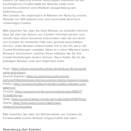
DSGVO zur Wahrung unserer berechtigten Interessen an der
bestmöglichen Funktionalität der Website sowie einer
kundenfreundlichen und effektiven Ausgestaltung des
Seitenbesuchs.
Alle Cookies, die ursprünglich im Rahmen der Nutzung unserer
Website von WIX platziert sind, sind essenzielle (technisch
notwendige) Cookies.
Bitte beachten Sie, dass Sie Ihren Browser so einstellen können,
dass Sie über das Setzen von Cookies informiert werden und
einzeln über deren Annahme entscheiden oder die Annahme
von Cookies für bestimmte Fälle oder generell ausschließen
können. Jeder Browser unterscheidet sich in der Art, wie er die
Cookie-Einstellungen verwaltet. Diese ist in dem Hilfemenü jedes
Browsers beschrieben, welches Ihnen erläutert, wie Sie Ihre
Cookie-Einstellungen ändern können. Diese finden Sie für die
jeweiligen Browser unter den folgenden Links:
Edge:
https://privacy.microsoft.com/de-de/windows-10-microsoft-
edge-and-privacy
Internet Explorer:
https://support.microsoft.com/de-
de/help/17442/windows-internet-explorer-delete-manage-cookies
Firefox:
https://support.mozilla.org/de/kb/cookies-erlauben-und-
ablehnen
Chrome:
https://support.google.com/chrome/answer/95647?
hl=de&hlrm=en
Safari:
https://support.apple.com/de-de/guide/safari/sfri11471/mac
Opera:
https://help.opera.com/en/latest/web-
preferences/#cookies
Bitte beachten Sie, dass bei Nichtannahme von Cookies die
Funktionalität unserer Website eingeschränkt sein kann.
Reservierung über Quandoo