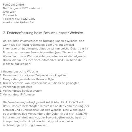
FamCom GmbH
Neubaugasse 8/2/Souterrain
1070 Wien
Österreich
Telefon:
+43 1 522 0392
email: contact@door8.at
​2. Datenerfassung beim Besuch unserer Website
Bei der bloß informatorischen Nutzung unserer Website, also
wenn Sie sich nicht registrieren oder uns anderweitig
Informationen übermitteln, erheben wir nur solche Daten, die Ihr
Browser an unseren Server übermittelt (sog. "Server-Logfiles").
Wenn Sie unsere Website aufrufen, erheben wir die folgenden
Daten, die für uns technisch erforderlich sind, um Ihnen die
Website anzuzeigen:
Unsere besuchte Website
Datum und Uhrzeit zum Zeitpunkt des Zugriffes
Menge der gesendeten Daten in Byte
Quelle/Verweis, von welchem Sie auf die Seite gelangten
Verwendeter Browser
Verwendetes Betriebssystem
Verwendete IP-Adresse
Die Verarbeitung erfolgt gemäß Art. 6 Abs. 1 lit. f DSGVO auf
Basis unseres berechtigten Interesses an der Verbesserung der
Stabilität und Funktionalität unserer Website. Eine Weitergabe
oder anderweitige Verwendung der Daten findet nicht statt. Wir
behalten uns allerdings vor, die Server-Logfiles nachträglich zu
überprüfen, sollten konkrete Anhaltspunkte auf eine
rechtswidrige Nutzung hinweisen.