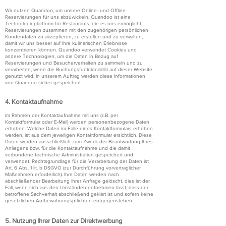
Wir nutzen Quandoo, um unsere Online- und Offline-
Reservierungen für uns abzuwickeln. Quandoo ist eine
Technologieplattform für Restaurants, die es uns ermöglicht,
Reservierungen zusammen mit den zugehörigen persönlichen
Kundendaten zu akzeptieren, zu erstellen und zu verwalten,
damit wir uns besser auf Ihre kulinarischen Erlebnisse
konzentrieren können. Quandoo verwendet Cookies und
andere Technologien, um die Daten in Bezug auf
Reservierungen und Besucherverhalten zu sammeln und zu
verarbeiten, wenn die Buchungsfunktionalität auf dieser Website
genutzt wird. In unserem Auftrag werden diese Informationen
von Quandoo sicher gespeichert.
4. Kontaktaufnahme
Im Rahmen der Kontaktaufnahme mit uns (z.B. per
Kontaktformular oder E-Mail) werden personenbezogene Daten
erhoben. Welche Daten im Falle eines Kontaktformulars erhoben
werden, ist aus dem jeweiligen Kontaktformular ersichtlich. Diese
Daten werden ausschließlich zum Zweck der Beantwortung Ihres
Anliegens bzw. für die Kontaktaufnahme und die damit
verbundene technische Administration gespeichert und
verwendet. Rechtsgrundlage für die Verarbeitung der Daten ist
Art. 6 Abs. 1 lit. b DSGVO (zur Durchführung vorvertraglicher
Maßnahmen erforderlich). Ihre Daten werden nach
abschließender Bearbeitung Ihrer Anfrage gelöscht, dies ist der
Fall, wenn sich aus den Umständen entnehmen lässt, dass der
betroffene Sachverhalt abschließend geklärt ist und sofern keine
gesetzlichen Aufbewahrungspflichten entgegenstehen.
5. Nutzung Ihrer Daten zur Direktwerbung